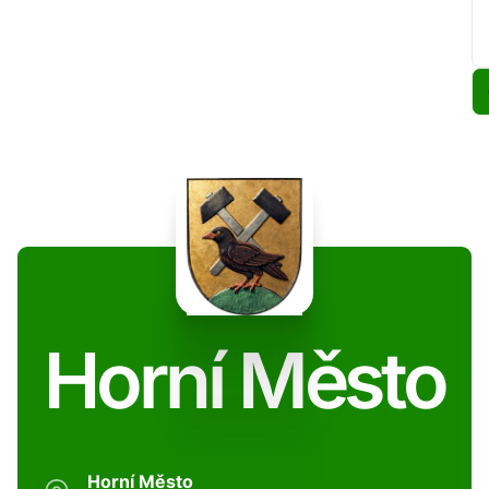
Horní Město
Horní Město