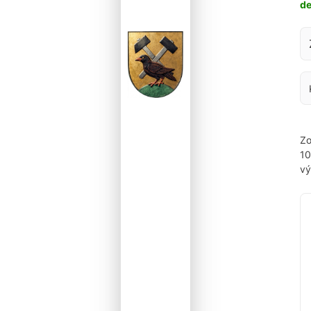
d
Za
Zo
1
vý