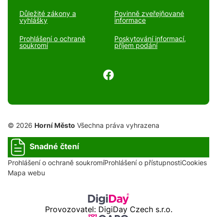
Důležité zákony a
Povinně zveřejňované
vyhlášky
informace
Prohlášení o ochraně
Poskytování informací,
soukromí
příjem podání
© 2026
Horní Město
Všechna práva vyhrazena
Snadné čtení
Prohlášení o ochraně soukromí
Prohlášení o přístupnosti
Cookies
Mapa webu
Provozovatel: DigiDay Czech s.r.o.