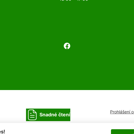
Prohlášení 
Snadné čtení
s!