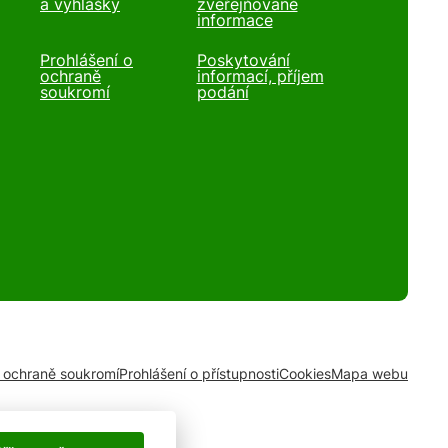
a vyhlášky
zveřejňované
informace
Prohlášení o
Poskytování
ochraně
informací, příjem
soukromí
podání
o ochraně soukromí
Prohlášení o přístupnosti
Cookies
Mapa webu