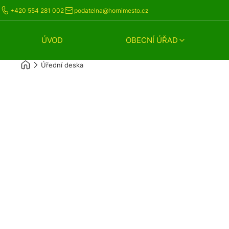
+420 554 281 002
podatelna@hornimesto.cz
ÚVOD
OBECNÍ ÚŘAD
Úřední deska