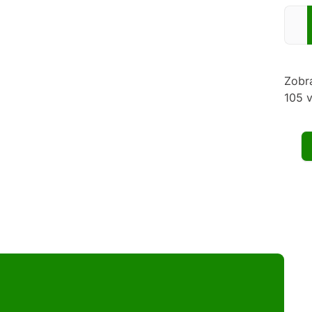
Zadej
Zobr
105 