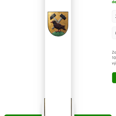
d
Za
Zo
1
vý