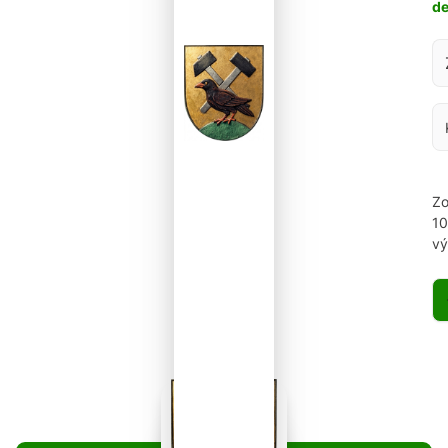
d
Za
Zo
1
vý