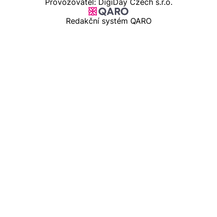
Provozovatel: DigiDay Czech s.r.o.
Redakční systém QARO