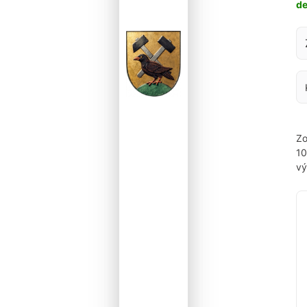
d
Za
Zo
1
vý