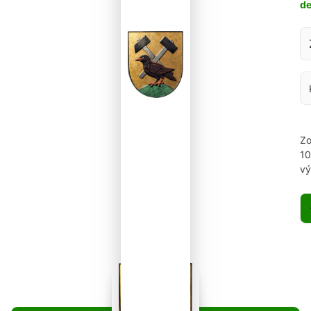
d
Za
Zo
1
vý