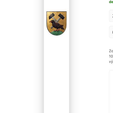
d
Za
Zo
1
vý