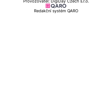
Provozovatel: DigiDay Czech s.r.o.
Redakční systém QARO