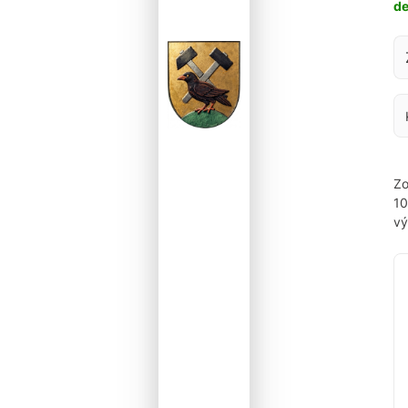
d
Za
Zo
1
vý