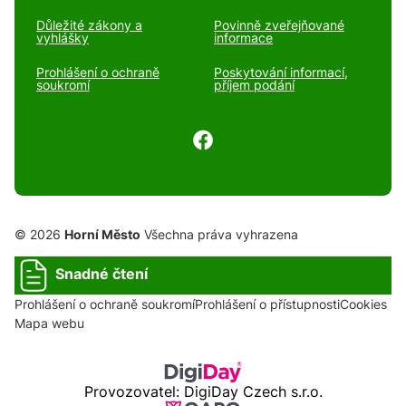
Důležité zákony a
Povinně zveřejňované
vyhlášky
informace
Prohlášení o ochraně
Poskytování informací,
soukromí
příjem podání
© 2026
Horní Město
Všechna práva vyhrazena
Snadné čtení
Prohlášení o ochraně soukromí
Prohlášení o přístupnosti
Cookies
Mapa webu
Provozovatel: DigiDay Czech s.r.o.