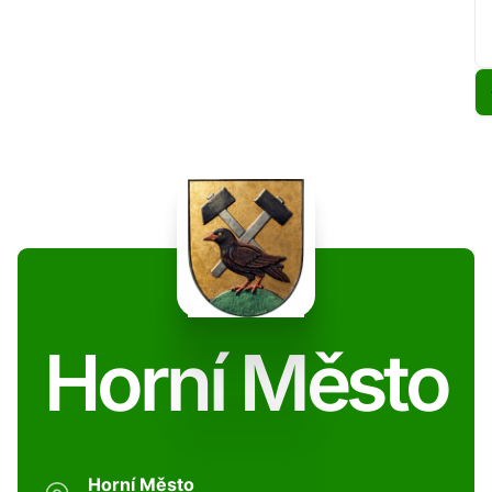
Horní Město
Horní Město