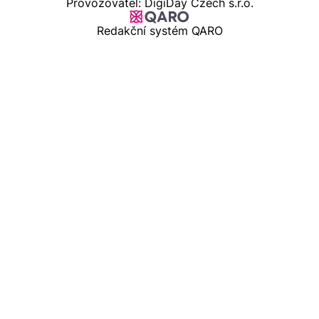
Provozovatel: DigiDay Czech s.r.o.
Redakční systém QARO