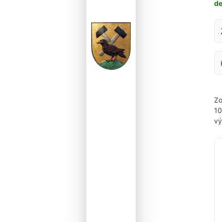
d
Za
Zo
1
vý