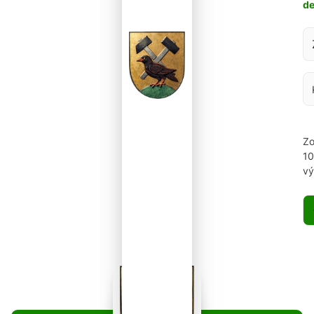
d
Za
Zo
1
vý