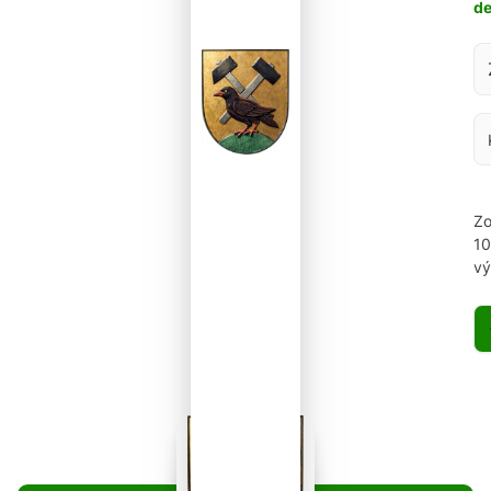
d
Za
Zo
1
vý