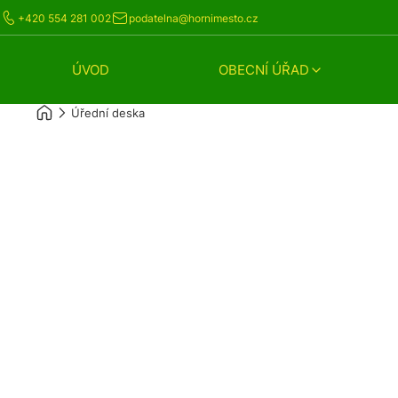
+420 554 281 002
podatelna@hornimesto.cz
ÚVOD
OBECNÍ ÚŘAD
Úřední deska