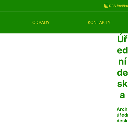
RSS čtečka
ODPADY
KONTAKTY
Úř
ed
ní
de
sk
a
Arch
úřed
desk