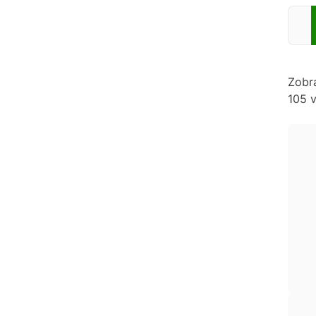
Zadej
Zobr
105 