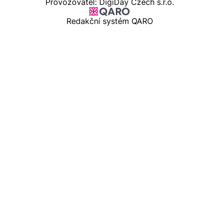
Provozovatel: DigiDay Czech s.r.o.
Redakční systém QARO