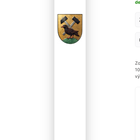
d
Za
Zo
1
vý