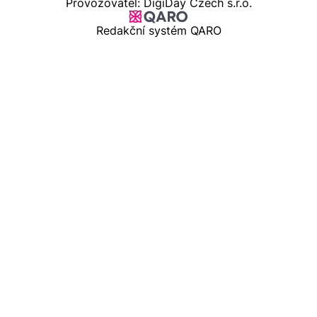
Provozovatel: DigiDay Czech s.r.o.
Redakční systém QARO