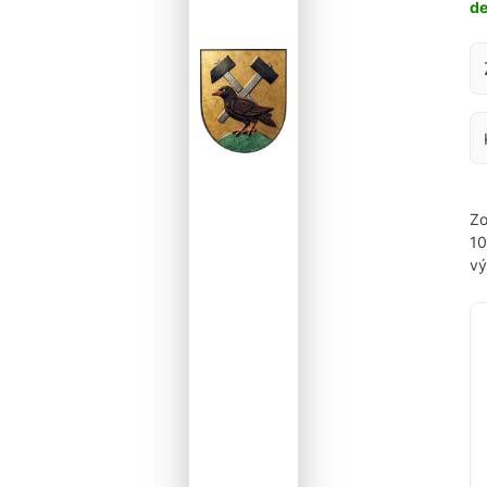
d
Za
Zo
1
vý