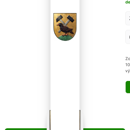
d
Za
Zo
1
vý