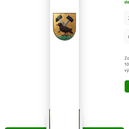
d
Za
Zo
1
vý