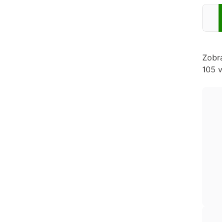
Zadej
Zobr
105 