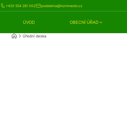
+420 554 281 002
podatelna@hornimesto.cz
ÚVOD
OBECNÍ ÚŘAD
Úřední deska