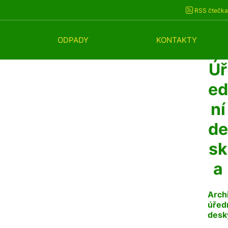
RSS čtečka
ODPADY
KONTAKTY
Úř
ed
ní
de
sk
a
Arch
úřed
desk