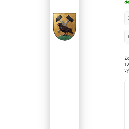
d
Za
Zo
1
vý