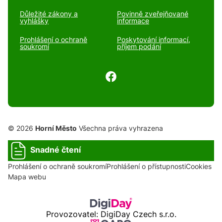
Důležité zákony a
Povinně zveřejňované
vyhlášky
informace
Prohlášení o ochraně
Poskytování informací,
soukromí
příjem podání
© 2026
Horní Město
Všechna práva vyhrazena
Snadné čtení
Prohlášení o ochraně soukromí
Prohlášení o přístupnosti
Cookies
Mapa webu
Provozovatel: DigiDay Czech s.r.o.