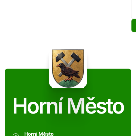
Horní Město
Horní Město