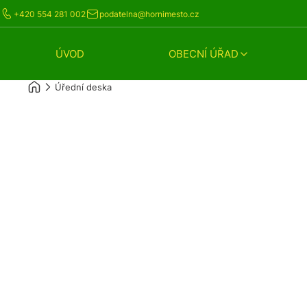
+420 554 281 002
podatelna@hornimesto.cz
ÚVOD
OBECNÍ ÚŘAD
Úřední deska