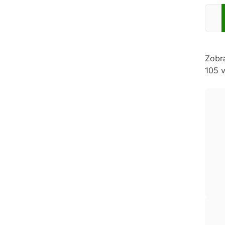
Zadej
Zobr
105 