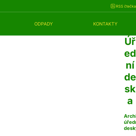
RSS čtečka
ODPADY
KONTAKTY
Úř
ed
ní
de
sk
a
Arch
úřed
desk