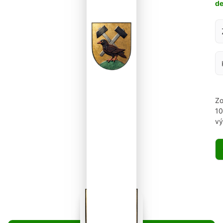
d
Za
Zo
1
vý