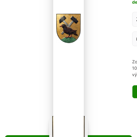
d
Za
Zo
1
vý