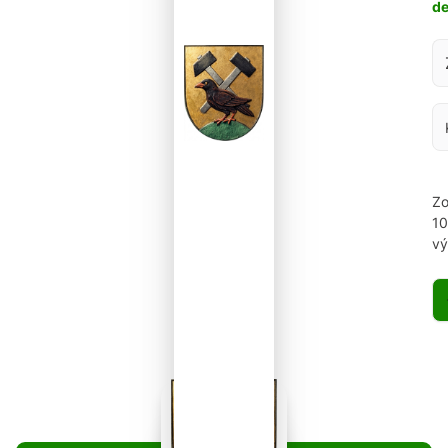
d
Za
Zo
1
vý