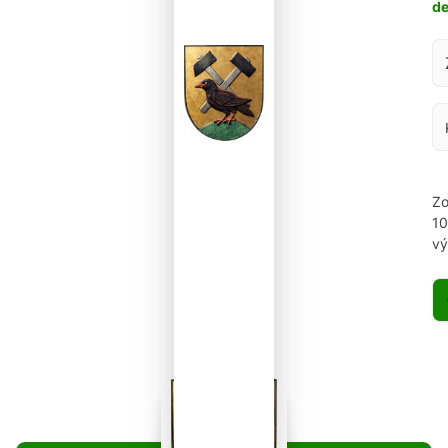
d
Za
Zo
1
vý