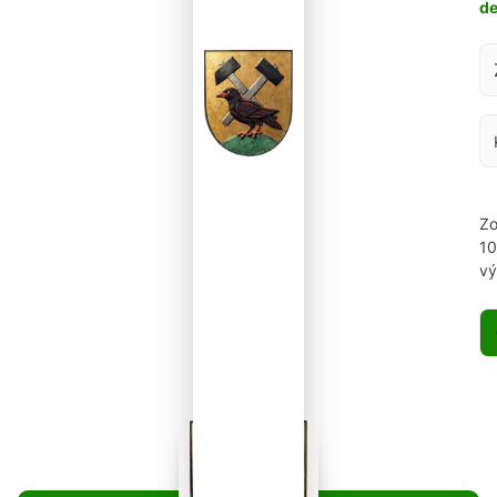
d
Za
Zo
1
vý