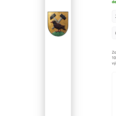
d
Za
Zo
1
vý