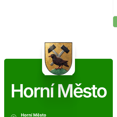
Horní Město
Horní Město