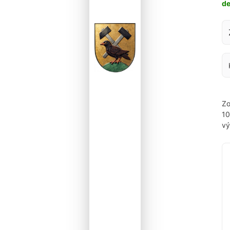
d
Za
Zo
1
vý