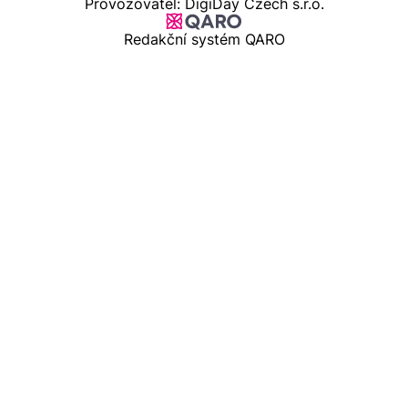
Provozovatel: DigiDay Czech s.r.o.
Redakční systém QARO