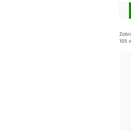
Zadej
Zobr
105 