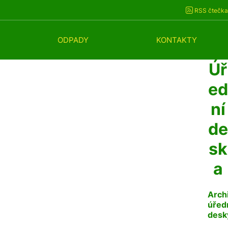
RSS čtečka
ODPADY
KONTAKTY
Úř
ed
ní
de
sk
a
Arch
úřed
desk