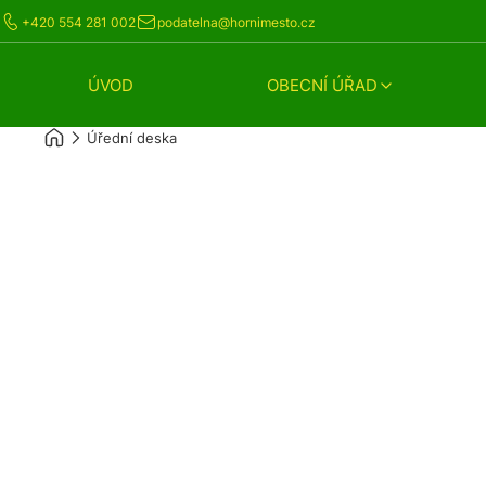
+420 554 281 002
podatelna@hornimesto.cz
ÚVOD
OBECNÍ ÚŘAD
Úřední deska