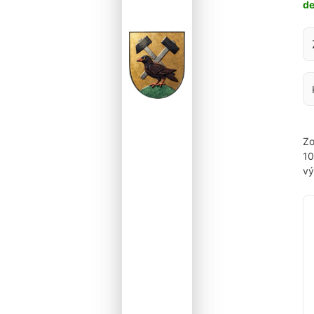
d
Za
Zo
1
vý