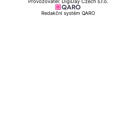
Provozovatel: DigiDay Czech s.r.o.
Redakční systém QARO