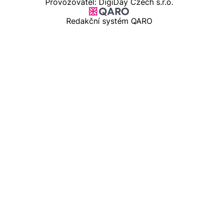
Provozovatel: DigiDay Czech s.r.o.
Redakční systém QARO