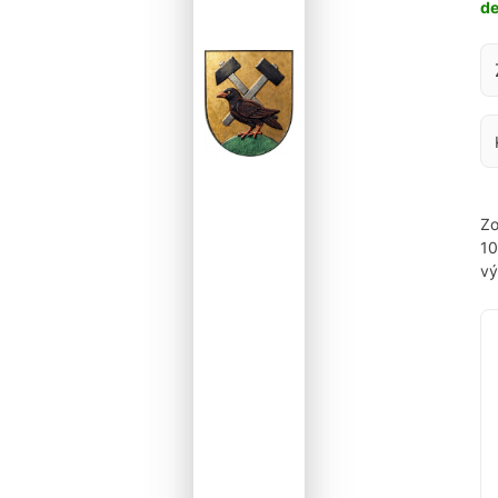
d
Za
Zo
1
vý