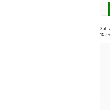
Zadej
Zobr
105 