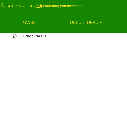
+420 554 281 002
podatelna@hornimesto.cz
ÚVOD
OBECNÍ ÚŘAD
Úřední deska