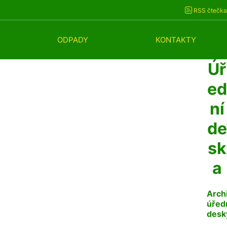
RSS čtečka
ODPADY
KONTAKTY
Úř
ed
ní
de
sk
a
Arch
úřed
desk