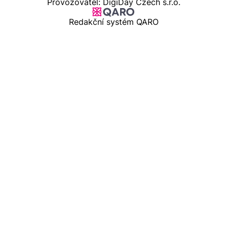
Provozovatel: DigiDay Czech s.r.o.
Redakční systém QARO