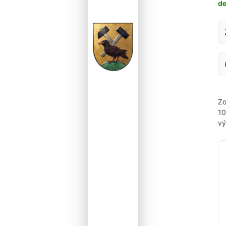
d
Za
Zo
1
vý