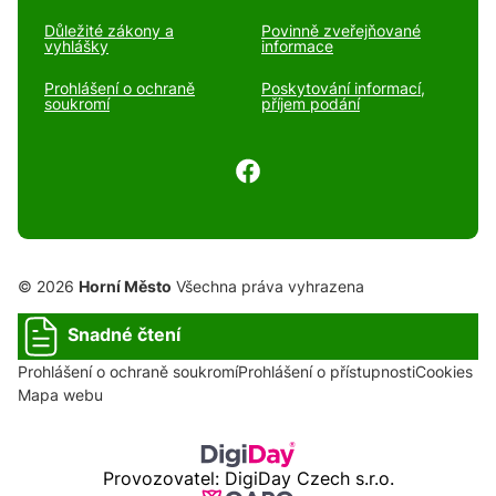
Důležité zákony a
Povinně zveřejňované
vyhlášky
informace
Prohlášení o ochraně
Poskytování informací,
soukromí
příjem podání
© 2026
Horní Město
Všechna práva vyhrazena
Snadné čtení
Prohlášení o ochraně soukromí
Prohlášení o přístupnosti
Cookies
Mapa webu
Provozovatel: DigiDay Czech s.r.o.