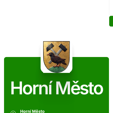
Horní Město
Horní Město