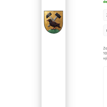
d
Za
Zo
1
vý