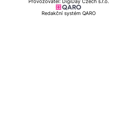
Provozovatel: DigiDay Czech s.r.o.
Redakční systém QARO