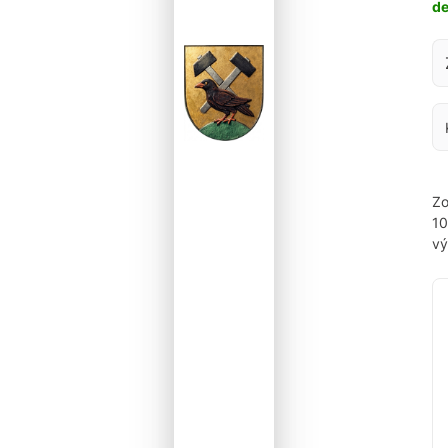
d
Za
Zo
1
vý