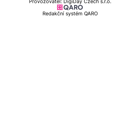
Provozovatel: DigiDay Czech s.r.o.
Redakční systém QARO