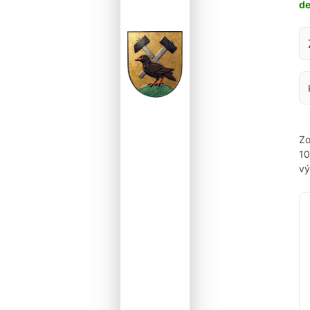
d
Za
Zo
1
vý