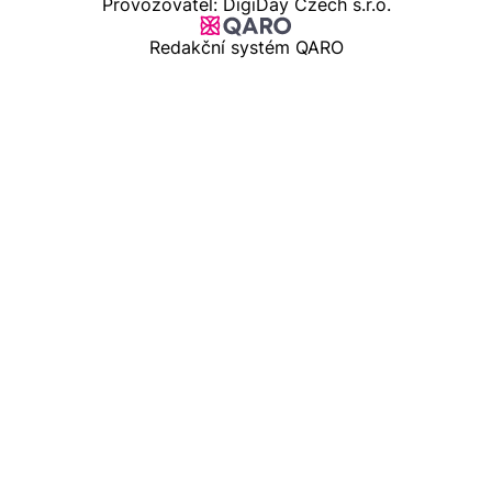
Provozovatel: DigiDay Czech s.r.o.
Redakční systém QARO