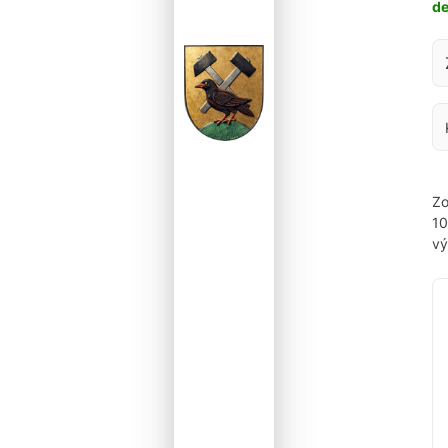
d
Za
Zo
1
vý