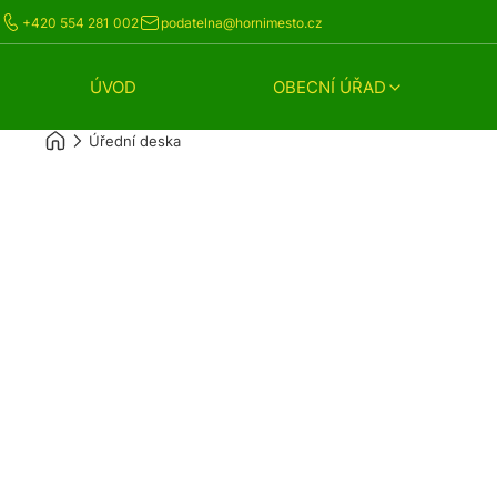
+420 554 281 002
podatelna@hornimesto.cz
ÚVOD
OBECNÍ ÚŘAD
Úřední deska