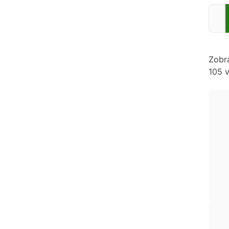
Zadej
Zobr
105 