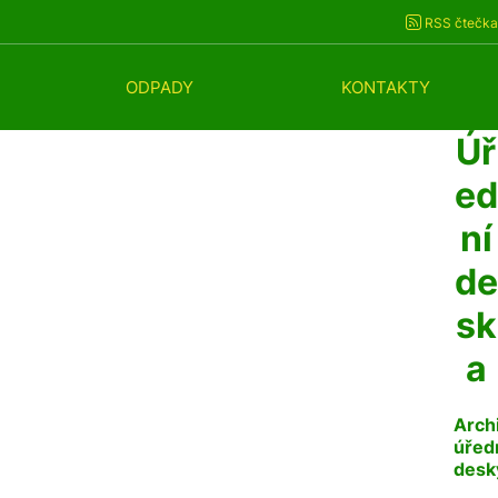
RSS čtečka
ODPADY
KONTAKTY
Úř
ed
ní
de
sk
a
Arch
úřed
desk