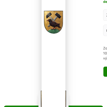
d
Za
Zo
1
vý