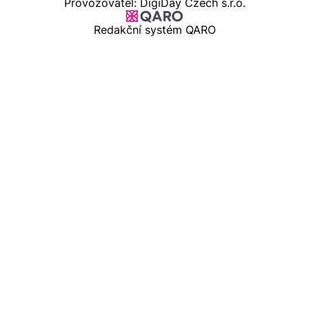
Provozovatel: DigiDay Czech s.r.o.
Redakční systém QARO