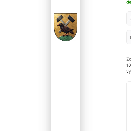
d
Za
Zo
1
vý