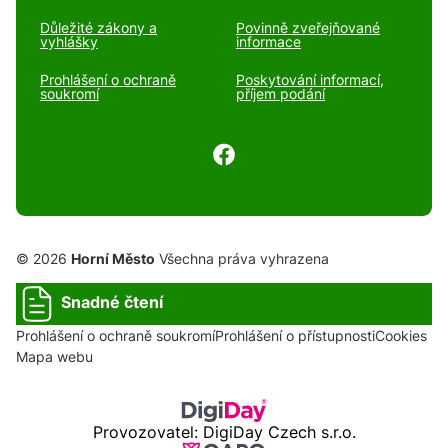
Důležité zákony a
Povinně zveřejňované
vyhlášky
informace
Prohlášení o ochraně
Poskytování informací,
soukromí
příjem podání
© 2026
Horní Město
Všechna práva vyhrazena
Snadné čtení
Prohlášení o ochraně soukromí
Prohlášení o přístupnosti
Cookies
Mapa webu
Provozovatel: DigiDay Czech s.r.o.