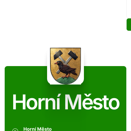
Horní Město
Horní Město