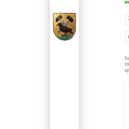
d
Za
Zo
1
vý