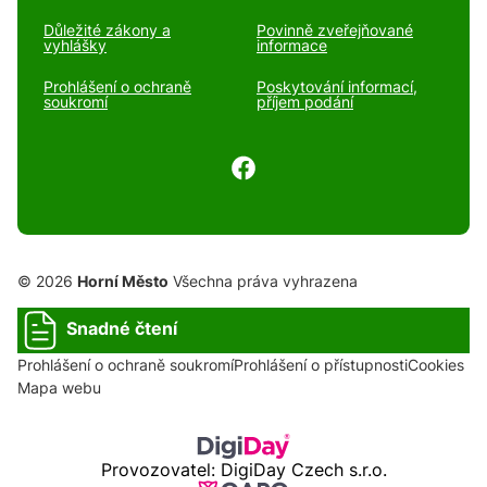
Důležité zákony a
Povinně zveřejňované
vyhlášky
informace
Prohlášení o ochraně
Poskytování informací,
soukromí
příjem podání
© 2026
Horní Město
Všechna práva vyhrazena
Snadné čtení
Prohlášení o ochraně soukromí
Prohlášení o přístupnosti
Cookies
Mapa webu
Provozovatel: DigiDay Czech s.r.o.