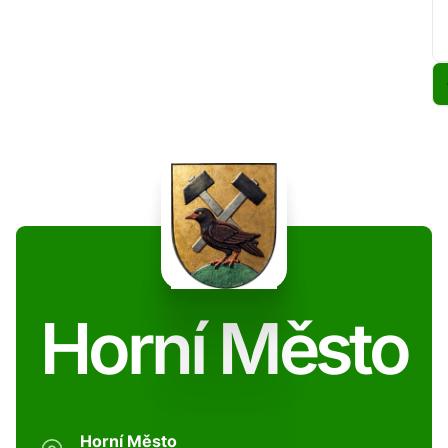
Horní Město
Horní Město