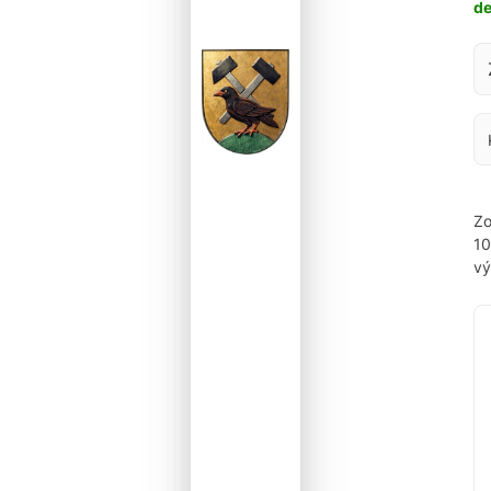
d
Za
Zo
1
vý