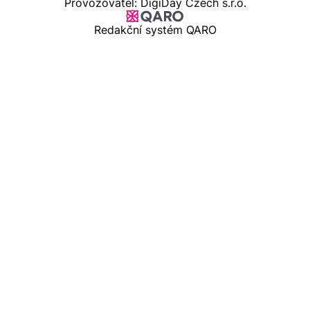
Provozovatel: DigiDay Czech s.r.o.
Redakční systém QARO