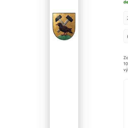
d
Za
Zo
1
vý