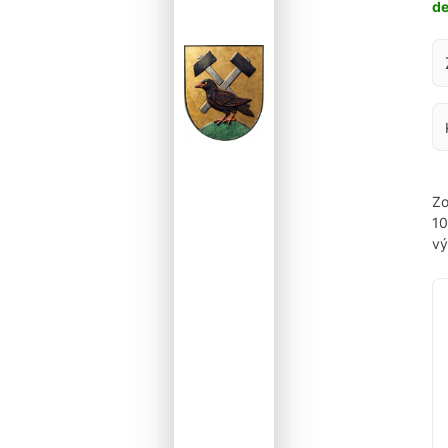
d
Za
Zo
1
vý