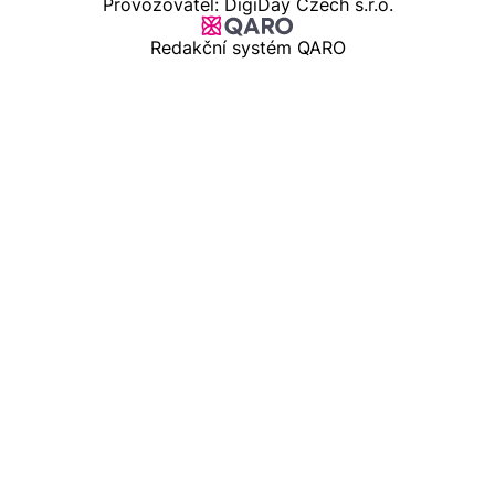
Provozovatel: DigiDay Czech s.r.o.
Redakční systém QARO