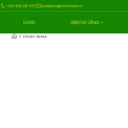
+420 554 281 002
podatelna@hornimesto.cz
ÚVOD
OBECNÍ ÚŘAD
Úřední deska