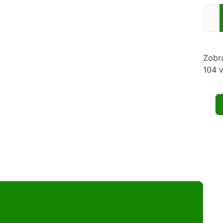
Zadej
Zobr
104 