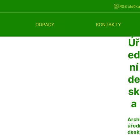
RSS čtečka
ODPADY
KONTAKTY
Úř
ed
ní
de
sk
a
Arch
úřed
desk