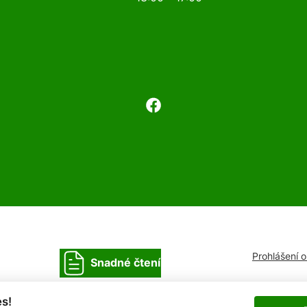
Prohlášení 
Snadné čtení
s!