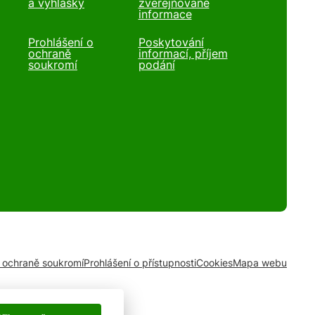
a vyhlášky
zveřejňované
informace
Prohlášení o
Poskytování
ochraně
informací, příjem
soukromí
podání
o ochraně soukromí
Prohlášení o přístupnosti
Cookies
Mapa webu