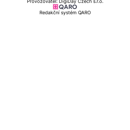
Provozovatel: DigiDay Czech s.r.o.
Redakční systém QARO