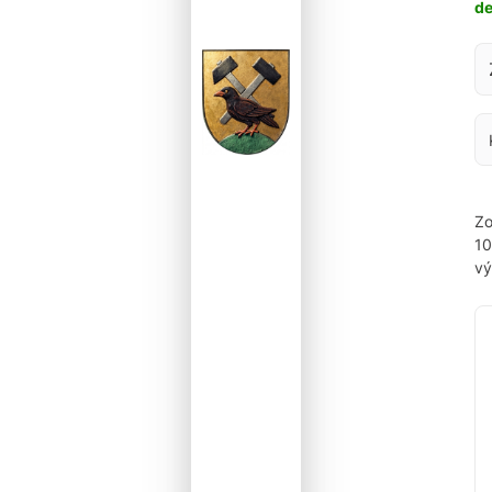
d
Za
Zo
1
vý