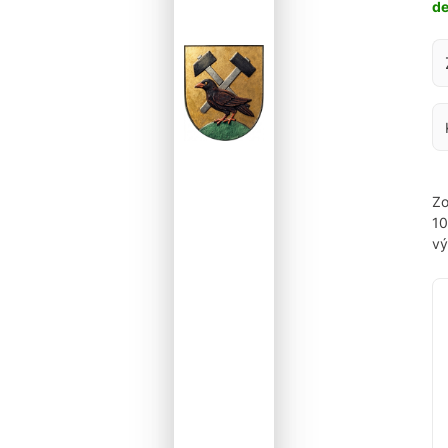
d
Za
Zo
1
vý