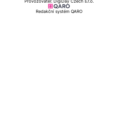
Provozovatel: DigiDay Czech s.r.o.
Redakční systém QARO