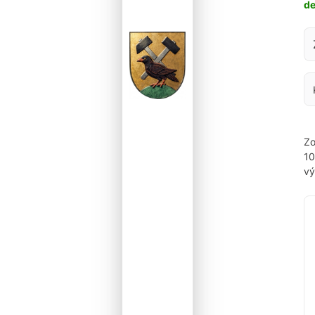
d
Za
Zo
1
vý