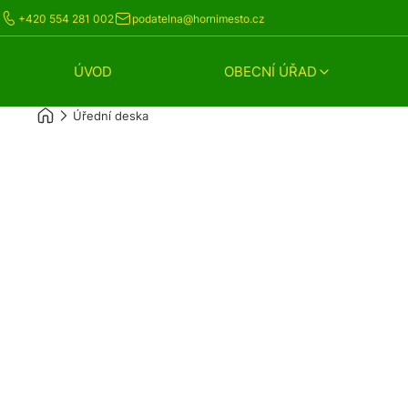
+420 554 281 002
podatelna@hornimesto.cz
ÚVOD
OBECNÍ ÚŘAD
Úřední deska