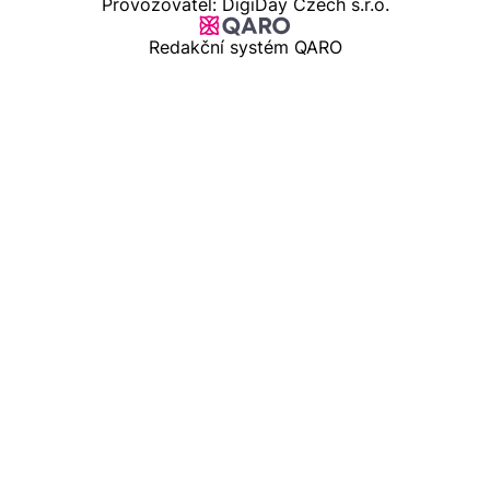
Provozovatel: DigiDay Czech s.r.o.
Redakční systém QARO