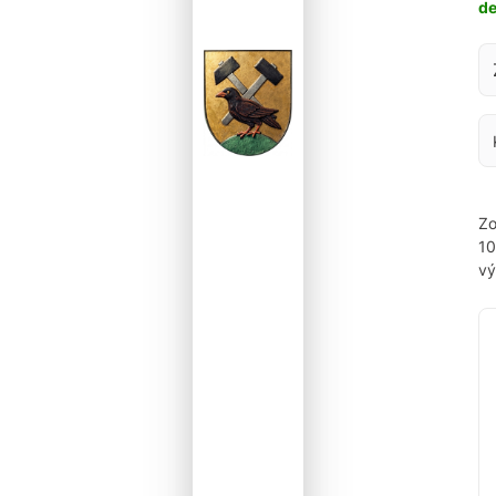
d
Za
Zo
1
vý