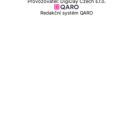
Provozovatel: DigiDay Czech s.r.o.
Redakční systém QARO