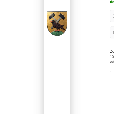
d
Za
Zo
1
vý