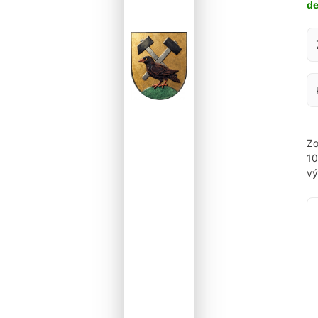
d
Za
Zo
1
vý