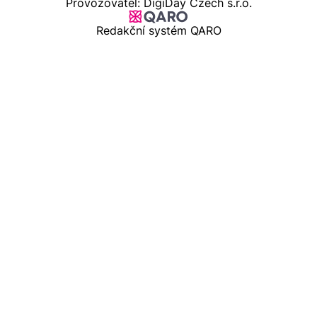
Provozovatel: DigiDay Czech s.r.o.
Redakční systém QARO